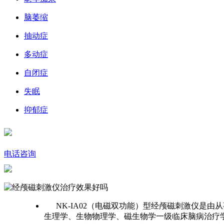
脑萎缩
抽动症
多动症
自闭症
失眠
抑郁症
电话咨询
NK-IA02（电磁双功能）型经颅磁刺激仪是
生理学、生物物理学、磁生物学一级临床脑病治疗学为