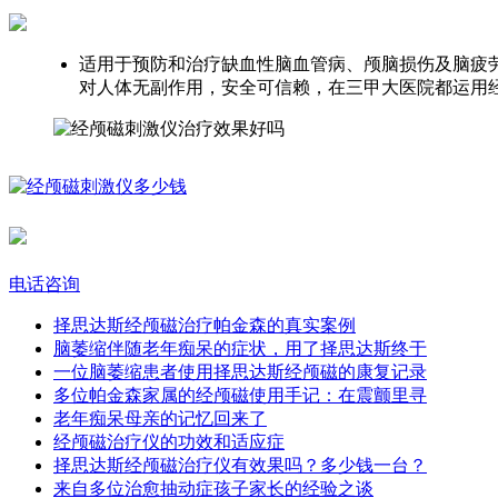
适用于预防和治疗缺血性脑血管病、颅脑损伤及脑疲
对人体无副作用，安全可信赖，在三甲大医院都运用
电话咨询
择思达斯经颅磁治疗帕金森的真实案例​
脑萎缩伴随老年痴呆的症状，用了择思达斯终于
一位脑萎缩患者使用择思达斯经颅磁的康复记录
多位帕金森家属的经颅磁使用手记：在震颤里寻
老年痴呆母亲的记忆回来了​
经颅磁治疗仪的功效和适应症
择思达斯经颅磁治疗仪有效果吗？多少钱一台？
来自多位治愈抽动症孩子家长的经验之谈