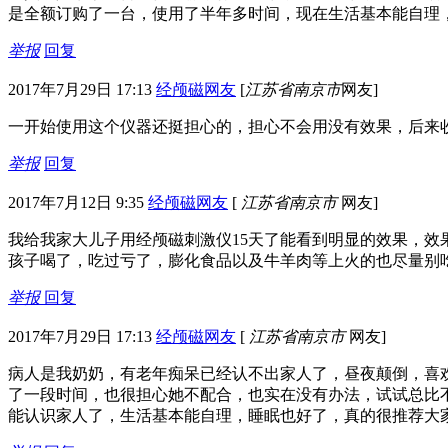
是全额订购了一台，使用了半年多时间，现在生活基本能自理
举报
回复
2017年7月29日 17:13
经颅磁网友
[
江苏省南京市
网友]
一开始使用这个仪器还挺担心的，担心不会用没有效果，后来
举报
回复
2017年7月12日 9:35
经颅磁网友
[
江苏省南京市
网友]
我给我家大儿子用经颅磁刺激仪15天了能看到明显的效果，
孩子喝了，吃过亏了，膨化食品以及牛羊肉等上火的也尽量别
举报
回复
2017年7月29日 17:13
经颅磁网友
[
江苏省南京市
网友]
病人是我奶奶，有老年痴呆已经认不出家人了，昼夜颠倒，喜
了一段时间，也很担心她不配合，也实在没有办法，试试总比
能认识家人了，生活基本能自理，睡眠也好了，真的很推荐大