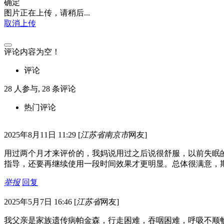
确定
图片正在上传，请稍后...
取消上传
评论内容为空！
评论
28
人参与,
28
条评论
热门评论
2025年8月11日 11:29
[
江苏省南京市
网友]
用过两个月才来评价的，我妈说用过之后说很舒服，以前失眠
指导，还要再继续使用一段时间效果才更明显。总体很满意，
举报
回复
2025年5月7日 16:46
[
江苏省
网友]
我父亲是家族遗传病帕金森，行走困难，吞咽困难，呼吸不顺