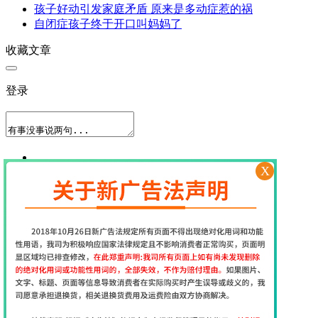
孩子好动引发家庭矛盾 原来是多动症惹的祸
自闭症孩子终于开口叫妈妈了
收藏文章
登录
X