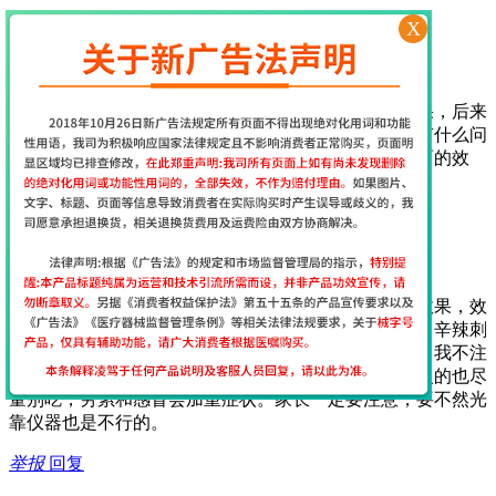
举报
回复
X
2017年7月29日 17:13
经颅磁网友
[
江苏省南京市
网友]
一开始使用这个仪器还挺担心的，担心不会用没有效果，后来
收到货后老师第一时间就给出了指导，服务很周到，有什么问
题老师也会第一时间回复，很贴心，坚持使用期待后面的效
果…
举报
回复
2017年7月12日 9:35
经颅磁网友
[
江苏省南京市
网友]
我给我家大儿子用经颅磁刺激仪15天了能看到明显的效果，效
果真的很好，作为父母在饮食上要给孩子注意，油炸、辛辣刺
激的不能吃，巧克力、可乐不能喝，喝了会加重症状！我不注
意给孩子喝了，吃过亏了，膨化食品以及牛羊肉等上火的也尽
量别吃，劳累和感冒会加重症状。家长一定要注意，要不然光
靠仪器也是不行的。
举报
回复