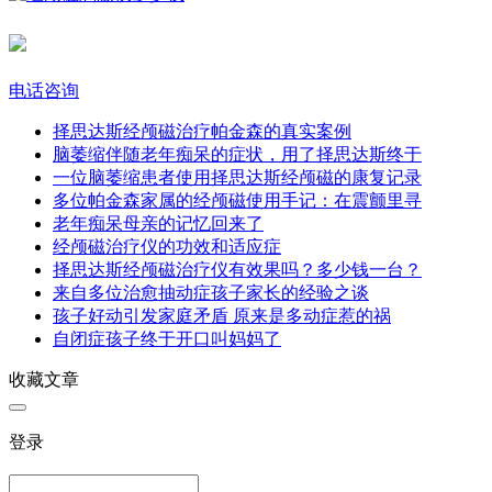
电话咨询
择思达斯经颅磁治疗帕金森的真实案例​
脑萎缩伴随老年痴呆的症状，用了择思达斯终于
一位脑萎缩患者使用择思达斯经颅磁的康复记录
多位帕金森家属的经颅磁使用手记：在震颤里寻
老年痴呆母亲的记忆回来了​
经颅磁治疗仪的功效和适应症
择思达斯经颅磁治疗仪有效果吗？多少钱一台？
来自多位治愈抽动症孩子家长的经验之谈
孩子好动引发家庭矛盾 原来是多动症惹的祸
自闭症孩子终于开口叫妈妈了
收藏文章
登录