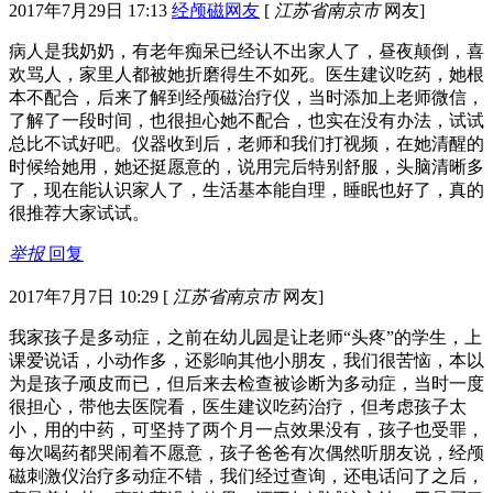
2017年7月29日 17:13
经颅磁网友
[
江苏省南京市
网友]
病人是我奶奶，有老年痴呆已经认不出家人了，昼夜颠倒，喜
欢骂人，家里人都被她折磨得生不如死。医生建议吃药，她根
本不配合，后来了解到经颅磁治疗仪，当时添加上老师微信，
了解了一段时间，也很担心她不配合，也实在没有办法，试试
总比不试好吧。仪器收到后，老师和我们打视频，在她清醒的
时候给她用，她还挺愿意的，说用完后特别舒服，头脑清晰多
了，现在能认识家人了，生活基本能自理，睡眠也好了，真的
很推荐大家试试。
举报
回复
2017年7月7日 10:29
[
江苏省南京市
网友]
我家孩子是多动症，之前在幼儿园是让老师“头疼”的学生，上
课爱说话，小动作多，还影响其他小朋友，我们很苦恼，本以
为是孩子顽皮而已，但后来去检查被诊断为多动症，当时一度
很担心，带他去医院看，医生建议吃药治疗，但考虑孩子太
小，用的中药，可坚持了两个月一点效果没有，孩子也受罪，
每次喝药都哭闹着不愿意，孩子爸爸有次偶然听朋友说，经颅
磁刺激仪治疗多动症不错，我们经过查询，还电话问了之后，