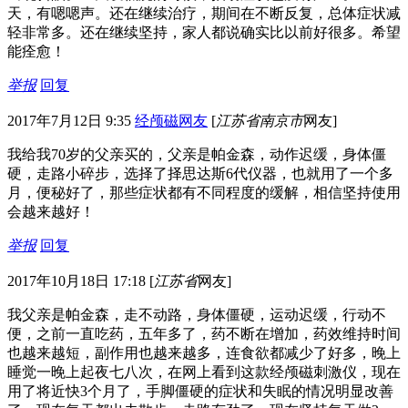
天，有嗯嗯声。还在继续治疗，期间在不断反复，总体症状减
轻非常多。还在继续坚持，家人都说确实比以前好很多。希望
能痊愈！
举报
回复
2017年7月12日 9:35
经颅磁网友
[
江苏省南京市
网友]
我给我70岁的父亲买的，父亲是帕金森，动作迟缓，身体僵
硬，走路小碎步，选择了择思达斯6代仪器，也就用了一个多
月，便秘好了，那些症状都有不同程度的缓解，相信坚持使用
会越来越好！
举报
回复
2017年10月18日 17:18
[
江苏省
网友]
我父亲是帕金森，走不动路，身体僵硬，运动迟缓，行动不
便，之前一直吃药，五年多了，药不断在增加，药效维持时间
也越来越短，副作用也越来越多，连食欲都减少了好多，晚上
睡觉一晚上起夜七八次，在网上看到这款经颅磁刺激仪，现在
用了将近快3个月了，手脚僵硬的症状和失眠的情况明显改善