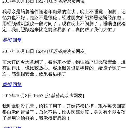
2017年10月15日 16:27
[
江苏省南京市
网友]
我母亲是脑萎缩伴随老年痴呆的症状，晚上不睡觉，闹腾，记
忆力也不好，走路不是很稳，经过朋友介绍择思达斯经颅磁，
用经颅磁刺激仪一段时间了，现在晚上不闹腾了，睡眠也很稳
定，我们照顾起来比之前容易多了，真的帮了我们大忙了
举报
回复
2017年10月13日 16:49
[
江苏省南京市
网友]
前天订的今天拿到了，看起来不错，物理治疗也比较安全，没
有副作用，也比较放心。客服服务也是棒棒的，给孩子试了一
次，感觉很安全，效果看后续了
举报
回复
2017年10月8日 16:53
[
江苏省南京市
网友]
我刚拿到没几天，给孩子用了，开始还很抗拒，现在每天回家
很自觉的肯做了，总体不错，比去医院划算，身边有个朋友孩
子是用这治好的，我觉得挺靠谱！