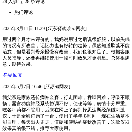
28
人参与,
28
条评论
热门评论
2025年8月11日 11:29
[
江苏省南京市
网友]
用过两个月才来评价的，我妈说用过之后说很舒服，以前失眠
的情况有所改善，记忆力也有好转的趋势，虽然知道脑萎不能
治愈，但是看到母亲慢慢有改善，我们也很知足了。根据客服
人员指导，还要再继续使用一段时间效果才更明显。总体很满
意，期待效果。
举报
回复
2025年5月7日 16:46
[
江苏省
网友]
我父亲是家族遗传病帕金森，行走困难，吞咽困难，呼吸不顺
畅，器官功能神经系统协调不好，便秘等等，病情十分严重。
吃各种药都不管用，后来在网上了解到择思达斯经颅磁刺激
仪，于是全额订购了一台，使用了半年多时间，现在生活基本
能自理，每天出去走走，僵硬和便秘的症状改善了，这款仪器
效果真的很不错，推荐大家使用。