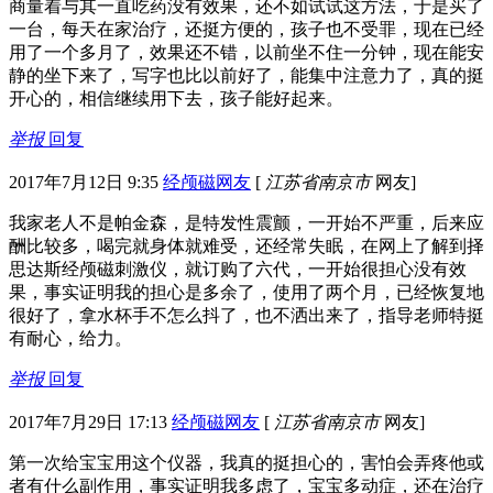
商量着与其一直吃药没有效果，还不如试试这方法，于是买了
一台，每天在家治疗，还挺方便的，孩子也不受罪，现在已经
用了一个多月了，效果还不错，以前坐不住一分钟，现在能安
静的坐下来了，写字也比以前好了，能集中注意力了，真的挺
开心的，相信继续用下去，孩子能好起来。
举报
回复
2017年7月12日 9:35
经颅磁网友
[
江苏省南京市
网友]
我家老人不是帕金森，是特发性震颤，一开始不严重，后来应
酬比较多，喝完就身体就难受，还经常失眠，在网上了解到择
思达斯经颅磁刺激仪，就订购了六代，一开始很担心没有效
果，事实证明我的担心是多余了，使用了两个月，已经恢复地
很好了，拿水杯手不怎么抖了，也不洒出来了，指导老师特挺
有耐心，给力。
举报
回复
2017年7月29日 17:13
经颅磁网友
[
江苏省南京市
网友]
第一次给宝宝用这个仪器，我真的挺担心的，害怕会弄疼他或
者有什么副作用，事实证明我多虑了，宝宝多动症，还在治疗