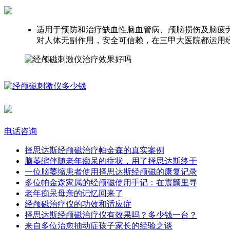
适用于预防和治疗缺血性脑血管病、颅脑损伤及脑疲
对人体无副作用，安全可信赖，在三甲大医院都运用
电话咨询
择思达斯经颅磁治疗帕金森的真实案例​
脑萎缩伴随老年痴呆的症状，用了择思达斯终于
一位脑萎缩患者使用择思达斯经颅磁的康复记录
多位帕金森家属的经颅磁使用手记：在震颤里寻
老年痴呆母亲的记忆回来了​
经颅磁治疗仪的功效和适应症
择思达斯经颅磁治疗仪有效果吗？多少钱一台？
来自多位治愈抽动症孩子家长的经验之谈