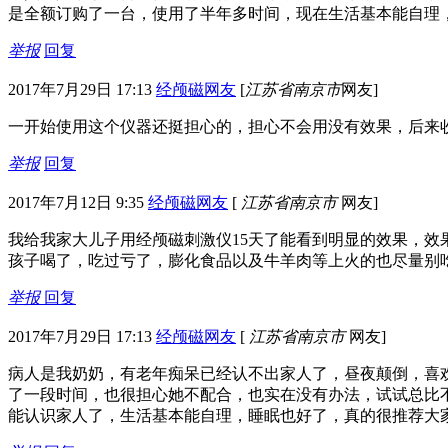
是全额订购了一台，使用了半年多时间，现在生活基本能自理
举报
回复
2017年7月29日 17:13
经颅磁网友
[
江苏省南京市
网友]
一开始使用这个仪器还挺担心的，担心不会用没有效果，后来
举报
回复
2017年7月12日 9:35
经颅磁网友
[
江苏省南京市
网友]
我给我家大儿子用经颅磁刺激仪15天了能看到明显的效果，
孩子喝了，吃过亏了，膨化食品以及牛羊肉等上火的也尽量别
举报
回复
2017年7月29日 17:13
经颅磁网友
[
江苏省南京市
网友]
病人是我奶奶，有老年痴呆已经认不出家人了，昼夜颠倒，喜
了一段时间，也很担心她不配合，也实在没有办法，试试总比
能认识家人了，生活基本能自理，睡眠也好了，真的很推荐大