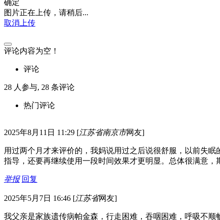
确定
图片正在上传，请稍后...
取消上传
评论内容为空！
评论
28
人参与,
28
条评论
热门评论
2025年8月11日 11:29
[
江苏省南京市
网友]
用过两个月才来评价的，我妈说用过之后说很舒服，以前失眠
指导，还要再继续使用一段时间效果才更明显。总体很满意，
举报
回复
2025年5月7日 16:46
[
江苏省
网友]
我父亲是家族遗传病帕金森，行走困难，吞咽困难，呼吸不顺