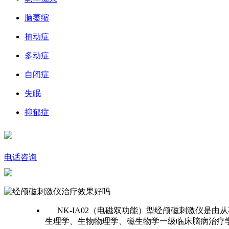
脑萎缩
抽动症
多动症
自闭症
失眠
抑郁症
电话咨询
NK-IA02（电磁双功能）型经颅磁刺激仪是
生理学、生物物理学、磁生物学一级临床脑病治疗学为