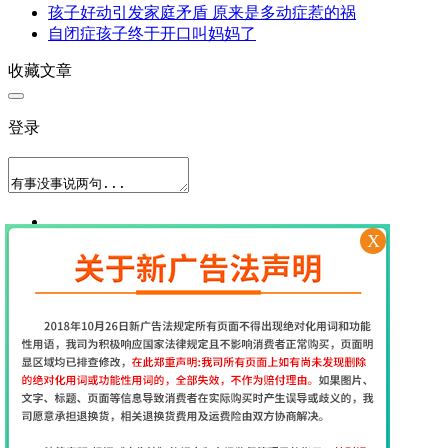
孩子好动引发家庭矛盾 原来是多动症惹的祸
自闭症孩子终于开口叫妈妈了
收藏文章
登录
X