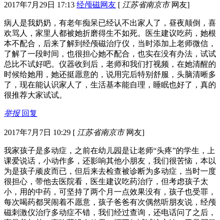
2017年7月29日 17:13
经颅磁网友
[
江苏省南京市
网友]
病人是我奶奶，有老年痴呆已经认不出家人了，昼夜颠倒，喜
欢骂人，家里人都被她折磨得生不如死。医生建议吃药，她根
本不配合，后来了解到经颅磁治疗仪，当时添加上老师微信，
了解了一段时间，也很担心她不配合，也实在没有办法，试试
总比不试好吧。仪器收到后，老师和我们打视频，在她清醒的
时候给她用，她还挺愿意的，说用完后特别舒服，头脑清晰多
了，现在能认识家人了，生活基本能自理，睡眠也好了，真的
很推荐大家试试。
举报
回复
2017年7月7日 10:29
[
江苏省南京市
网友]
我家孩子是多动症，之前在幼儿园是让老师“头疼”的学生，上
课爱说话，小动作多，还影响其他小朋友，我们很苦恼，本以
为是孩子顽皮而已，但后来去检查被诊断为多动症，当时一度
很担心，带他去医院看，医生建议吃药治疗，但考虑孩子太
小，用的中药，可坚持了两个月一点效果没有，孩子也受罪，
每次喝药都哭闹着不愿意，孩子爸爸有次偶然听朋友说，经颅
磁刺激仪治疗多动症不错，我们经过查询，还电话问了之后，