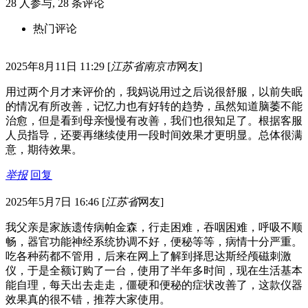
28
人参与,
28
条评论
热门评论
2025年8月11日 11:29
[
江苏省南京市
网友]
用过两个月才来评价的，我妈说用过之后说很舒服，以前失眠
的情况有所改善，记忆力也有好转的趋势，虽然知道脑萎不能
治愈，但是看到母亲慢慢有改善，我们也很知足了。根据客服
人员指导，还要再继续使用一段时间效果才更明显。总体很满
意，期待效果。
举报
回复
2025年5月7日 16:46
[
江苏省
网友]
我父亲是家族遗传病帕金森，行走困难，吞咽困难，呼吸不顺
畅，器官功能神经系统协调不好，便秘等等，病情十分严重。
吃各种药都不管用，后来在网上了解到择思达斯经颅磁刺激
仪，于是全额订购了一台，使用了半年多时间，现在生活基本
能自理，每天出去走走，僵硬和便秘的症状改善了，这款仪器
效果真的很不错，推荐大家使用。