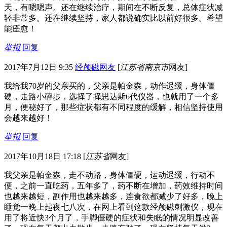
天，有嗯嗯声。还在继续治疗，期间在不断反复，总体症状减
轻非常多。还在继续坚持，家人都说确实比以前好很多。希望
能痊愈！
举报
回复
2017年7月12日 9:35
经颅磁网友
[
江苏省南京市
网友]
我给我70岁的父亲买的，父亲是帕金森，动作迟缓，身体僵
硬，走路小碎步，选择了择思达斯6代仪器，也就用了一个多
月，便秘好了，那些症状都有不同程度的缓解，相信坚持使用
会越来越好！
举报
回复
2017年10月18日 17:18
[
江苏省
网友]
我父亲是帕金森，走不动路，身体僵硬，运动迟缓，行动不
便，之前一直吃药，五年多了，药不断在增加，药效维持时间
也越来越短，副作用也越来越多，连食欲都减少了好多，晚上
睡觉一晚上起夜七八次，在网上看到这款经颅磁刺激仪，现在
用了将近快3个月了，手脚僵硬的症状和失眠的情况明显改善