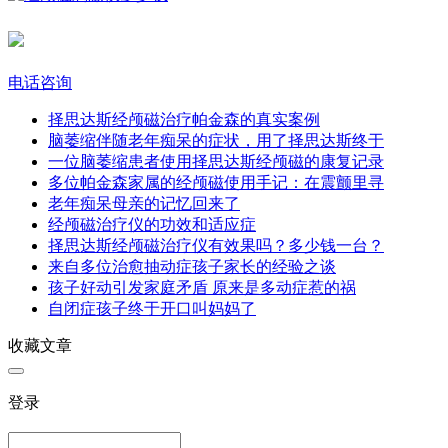
电话咨询
择思达斯经颅磁治疗帕金森的真实案例​
脑萎缩伴随老年痴呆的症状，用了择思达斯终于
一位脑萎缩患者使用择思达斯经颅磁的康复记录
多位帕金森家属的经颅磁使用手记：在震颤里寻
老年痴呆母亲的记忆回来了​
经颅磁治疗仪的功效和适应症
择思达斯经颅磁治疗仪有效果吗？多少钱一台？
来自多位治愈抽动症孩子家长的经验之谈
孩子好动引发家庭矛盾 原来是多动症惹的祸
自闭症孩子终于开口叫妈妈了
收藏文章
登录