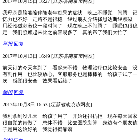
2017年10月15日 16:27
[
江苏省南京市
网友]
我母亲是脑萎缩伴随老年痴呆的症状，晚上不睡觉，闹腾，记
忆力也不好，走路不是很稳，经过朋友介绍择思达斯经颅磁，
用经颅磁刺激仪一段时间了，现在晚上不闹腾了，睡眠也很稳
定，我们照顾起来比之前容易多了，真的帮了我们大忙了
举报
回复
2017年10月13日 16:49
[
江苏省南京市
网友]
前天订的今天拿到了，看起来不错，物理治疗也比较安全，没
有副作用，也比较放心。客服服务也是棒棒的，给孩子试了一
次，感觉很安全，效果看后续了
举报
回复
2017年10月8日 16:53
[
江苏省南京市
网友]
我刚拿到没几天，给孩子用了，开始还很抗拒，现在每天回家
很自觉的肯做了，总体不错，比去医院划算，身边有个朋友孩
子是用这治好的，我觉得挺靠谱！