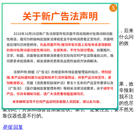
举报
回复
X
2017年7月29日 17:13
经颅磁网友
[
江苏省南京市
网友]
一开始使用这个仪器还挺担心的，担心不会用没有效果，后来
收到货后老师第一时间就给出了指导，服务很周到，有什么问
题老师也会第一时间回复，很贴心，坚持使用期待后面的效
果…
举报
回复
2017年7月12日 9:35
经颅磁网友
[
江苏省南京市
网友]
我给我家大儿子用经颅磁刺激仪15天了能看到明显的效果，效
果真的很好，作为父母在饮食上要给孩子注意，油炸、辛辣刺
激的不能吃，巧克力、可乐不能喝，喝了会加重症状！我不注
意给孩子喝了，吃过亏了，膨化食品以及牛羊肉等上火的也尽
量别吃，劳累和感冒会加重症状。家长一定要注意，要不然光
靠仪器也是不行的。
举报
回复