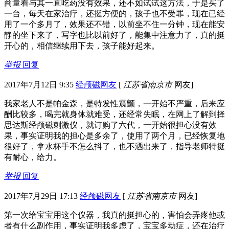
商量着与其一直吃药没有效果，还不如试试这方法，于是买了
一台，每天在家治疗，还挺方便的，孩子也不受罪，现在已经
用了一个多月了，效果还不错，以前坐不住一分钟，现在能安
静的坐下来了，写字也比以前好了，能集中注意力了，真的挺
开心的，相信继续用下去，孩子能好起来。
举报
回复
2017年7月12日 9:35
经颅磁网友
[
江苏省南京市
网友]
我家老人不是帕金森，是特发性震颤，一开始不严重，后来应
酬比较多，喝完就身体就难受，还经常失眠，在网上了解到择
思达斯经颅磁刺激仪，就订购了六代，一开始很担心没有效
果，事实证明我的担心是多余了，使用了两个月，已经恢复地
很好了，拿水杯手不怎么抖了，也不洒出来了，指导老师特挺
有耐心，给力。
举报
回复
2017年7月29日 17:13
经颅磁网友
[
江苏省南京市
网友]
第一次给宝宝用这个仪器，我真的挺担心的，害怕会弄疼他或
者有什么副作用，事实证明我多虑了，宝宝多动症，还在治疗